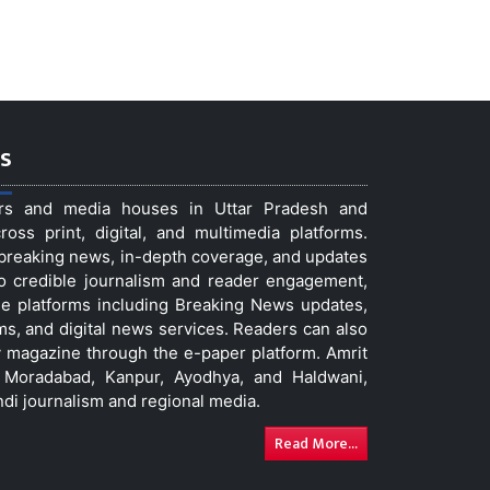
s
ers and media houses in Uttar Pradesh and
ss print, digital, and multimedia platforms.
t breaking news, in-depth coverage, and updates
to credible journalism and reader engagement,
le platforms including Breaking News updates,
ms, and digital news services. Readers can also
 magazine through the e-paper platform. Amrit
w, Moradabad, Kanpur, Ayodhya, and Haldwani,
ndi journalism and regional media.
Read More...