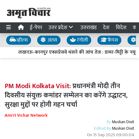
ई-पेपर
उत्तर प्रदेश
उत्तराखंड
देश
विदेश
का
व्हील्स
अंतस
रंगोली
कैंपस
य
लखनऊ-कानपुर एक्सप्रेसवे धंसने की जांच तेज : डामर-मिट्टी के नमूने ल
PM Modi Kolkata Visit:
प्रधानमंत्री मोदी तीन
दिवसीय संयुक्त कमांडर सम्मेलन का करेंगे उद्धाटन,
सुरक्षा मुद्दों पर होगी गहन चर्चा
Amrit Vichar Network
By
Muskan Dixit
Edited By
Muskan Dixit
On
15 Sep 2025 09:00:04