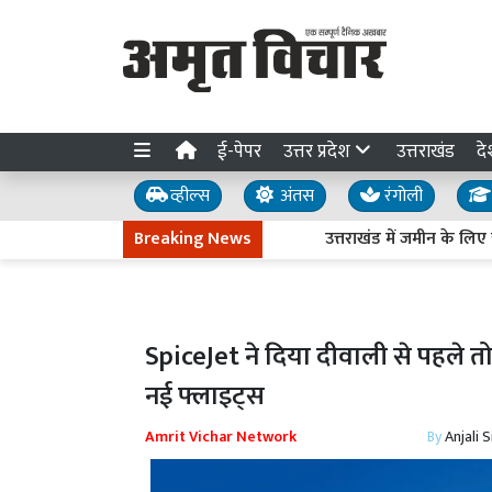
ई-पेपर
उत्तर प्रदेश
उत्तराखंड
दे
व्हील्स
अंतस
रंगोली
Breaking News
उत्तराखंड में जमीन के लिए ऋषभ पं
SpiceJet ने दिया दीवाली से पहले तो
नई फ्लाइट्स
Amrit Vichar Network
By
Anjali 