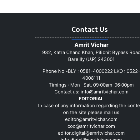
Contact Us
Amrit Vichar
932, Katra Chand Khan, Pilibhit Bypass Roa
Bareilly (U.P) 243001
Phone No:-BLY : 0581-4000222 LKO : 0522-
4008111
Timings : Mon- Sat, 09:00am-06:00pm
Contact us:
info@amritvichar.com
EDITORIAL
In case of any information regarding the conte
on the site please mail us
editor@amritvichar.com
coo@amritvichar.com
editor.digital@amritvichar.com
info.digtal@amritvichar.com