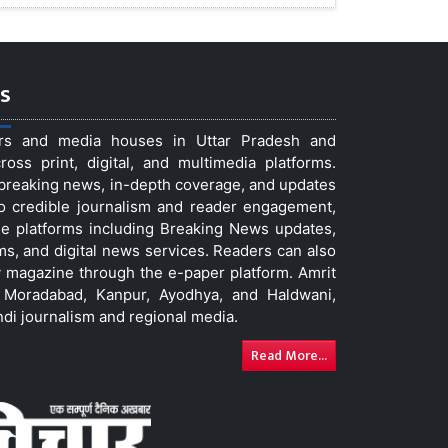
s
ers and media houses in Uttar Pradesh and
ss print, digital, and multimedia platforms.
t breaking news, in-depth coverage, and updates
to credible journalism and reader engagement,
le platforms including Breaking News updates,
ms, and digital news services. Readers can also
 magazine through the e-paper platform. Amrit
w, Moradabad, Kanpur, Ayodhya, and Haldwani,
ndi journalism and regional media.
Read More...