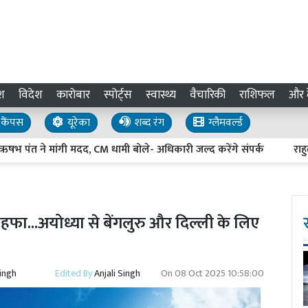
श
विदेश
कारोबार
स्पोर्ट्स
स्वास्थ्य
वैचारिकी
राशिफल
और द
कैंपस
यूरेका
शब्द रंग
ग्लैमवर्ल्ड
त ने मांगी मदद, CM धामी बोले- अधिकारी जल्द करेंगे संपर्क
राहुल गांधी
हफा...अयोध्या से बेंगलुरु और दिल्ली के लिए
Singh
Edited By
Anjali Singh
On
08 Oct 2025 10:58:00