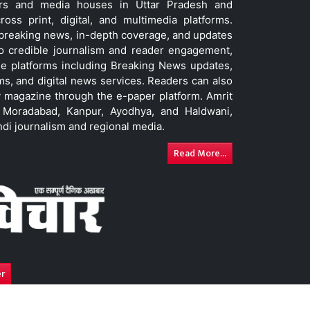
ers and media houses in Uttar Pradesh and
ss print, digital, and multimedia platforms.
t breaking news, in-depth coverage, and updates
to credible journalism and reader engagement,
le platforms including Breaking News updates,
ms, and digital news services. Readers can also
 magazine through the e-paper platform. Amrit
w, Moradabad, Kanpur, Ayodhya, and Haldwani,
ndi journalism and regional media.
Read More...
er