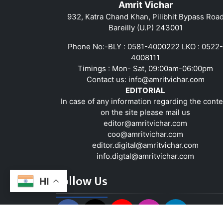
Amrit Vichar
932, Katra Chand Khan, Pilibhit Bypass Roa
Bareilly (U.P) 243001
Phone No:-BLY : 0581-4000222 LKO : 0522-
4008111
Timings : Mon- Sat, 09:00am-06:00pm
Contact us:
info@amritvichar.com
EDITORIAL
In case of any information regarding the conte
on the site please mail us
editor@amritvichar.com
coo@amritvichar.com
editor.digital@amritvichar.com
info.digtal@amritvichar.com
Follow Us
HI