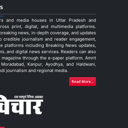
s
ers and media houses in Uttar Pradesh and
ss print, digital, and multimedia platforms.
t breaking news, in-depth coverage, and updates
to credible journalism and reader engagement,
le platforms including Breaking News updates,
ms, and digital news services. Readers can also
 magazine through the e-paper platform. Amrit
w, Moradabad, Kanpur, Ayodhya, and Haldwani,
ndi journalism and regional media.
Read More...