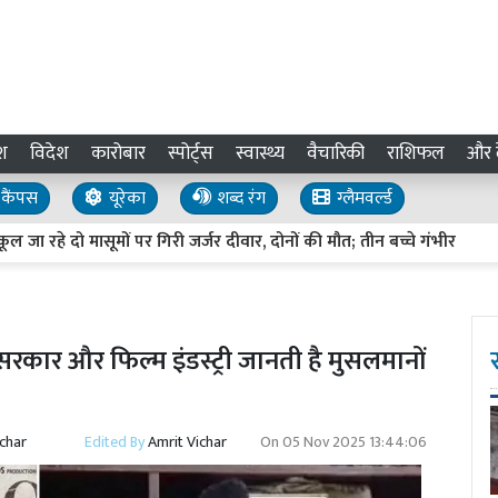
श
विदेश
कारोबार
स्पोर्ट्स
स्वास्थ्य
वैचारिकी
राशिफल
और द
कैंपस
यूरेका
शब्द रंग
ग्लैमवर्ल्ड
दो मासूमों पर गिरी जर्जर दीवार, दोनों की मौत; तीन बच्चे गंभीर
प्रताप
.सरकार और फिल्म इंडस्ट्री जानती है मुसलमानों
ichar
Edited By
Amrit Vichar
On
05 Nov 2025 13:44:06