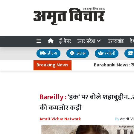
ई-पेपर
उत्तर प्रदेश
उत्तराखंड
दे
व्हील्स
अंतस
रंगोली
Breaking News
Barabanki News: स्कूल जा रहे 
Bareilly :
'हक' पर बोले शहाबुद्दीन..
की कमजोर कड़ी
Amrit Vichar Network
By
Amrit V