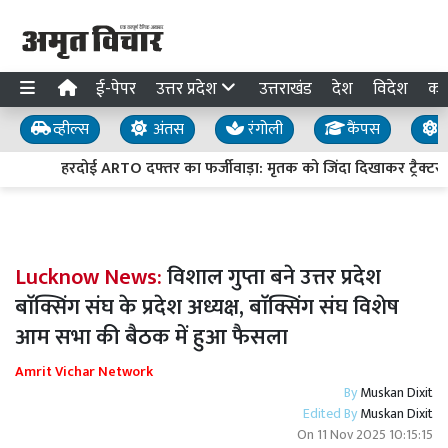
ई-पेपर
उत्तर प्रदेश
उत्तराखंड
देश
विदेश
का
व्हील्स
अंतस
रंगोली
कैंपस
य
हरदोई ARTO दफ्तर का फर्जीवाड़ा: मृतक को जिंदा दिखाकर ट्रैक्टर ट
Lucknow News:
विशाल गुप्ता बने उत्तर प्रदेश
बाॅक्सिंग संघ के प्रदेश अध्यक्ष, बाॅक्सिंग संघ विशेष
आम सभा की बैठक में हुआ फैसला
Amrit Vichar Network
By
Muskan Dixit
Edited By
Muskan Dixit
On
11 Nov 2025 10:15:15