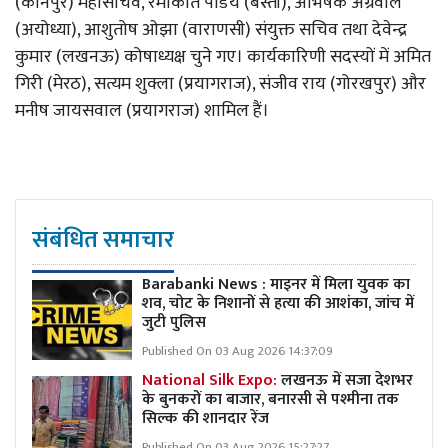
(कानपुर) महासचिव, रमाकांत पांडेय (बस्ती), अभिषेक अग्रवाल
(अयोध्या), आशुतोष ओझा (वाराणसी) संयुक्त सचिव तथा देवेन्द्र
कुमार (लखनऊ) कोषाध्यक्ष चुने गए। कार्यकारिणी सदस्यों में अमित
गिरी (मेरठ), सत्यम शुक्ला (प्रयागराज), संजीव राय (गोरखपुर) और
मनीष जायसवाल (प्रयागराज) शामिल हैं।
संबंधित समाचार
Barabanki News : माइनर में मिला युवक का
शव, चोट के निशानों से हत्या की आशंका, जांच में
जुटी पुलिस
Published On 03 Aug 2026 14:37:09
National Silk Expo:
लखनऊ में सजा देशभर
के बुनकरों का बाजार, बनारसी से पश्मीना तक
सिल्क की शानदार रेंज
Published On 03 Aug 2026 15:27:27