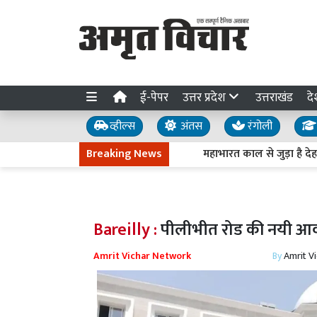
ई-पेपर
उत्तर प्रदेश
उत्तराखंड
दे
व्हील्स
अंतस
रंगोली
Breaking News
महाभारत काल से जुड़ा है देहरादून
Bareilly :
पीलीभीत रोड की नयी आवास
Amrit Vichar Network
By
Amrit V