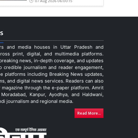
07 Aug 2026 06:00:15
s
ers and media houses in Uttar Pradesh and
ss print, digital, and multimedia platforms.
t breaking news, in-depth coverage, and updates
to credible journalism and reader engagement,
le platforms including Breaking News updates,
ms, and digital news services. Readers can also
 magazine through the e-paper platform. Amrit
w, Moradabad, Kanpur, Ayodhya, and Haldwani,
ndi journalism and regional media.
Read More...