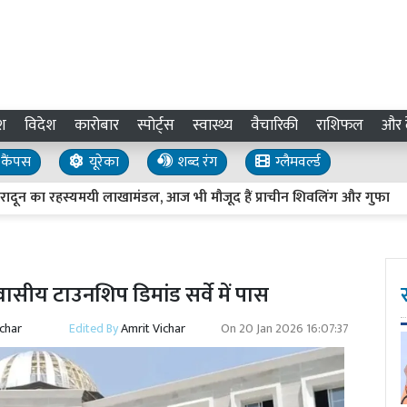
श
विदेश
कारोबार
स्पोर्ट्स
स्वास्थ्य
वैचारिकी
राशिफल
और द
कैंपस
यूरेका
शब्द रंग
ग्लैमवर्ल्ड
 का रहस्यमयी लाखामंडल, आज भी मौजूद हैं प्राचीन शिवलिंग और गुफा
जॉ
ीय टाउनशिप डिमांड सर्वे में पास
ichar
Edited By
Amrit Vichar
On
20 Jan 2026 16:07:37