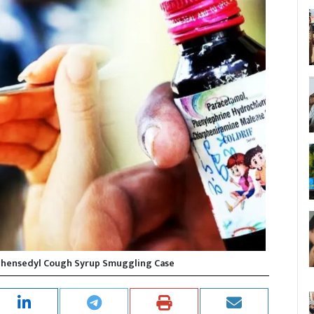
 Phensedyl Cough Syrup Smuggling Case