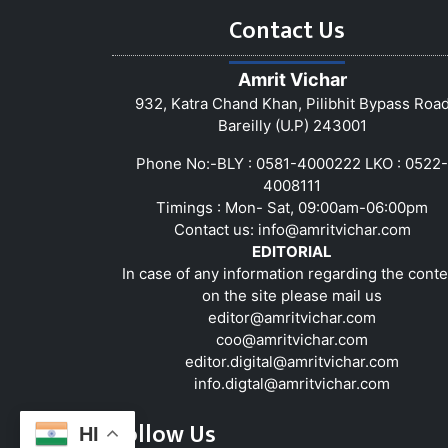
Contact Us
Amrit Vichar
932, Katra Chand Khan, Pilibhit Bypass Roa
Bareilly (U.P) 243001
Phone No:-BLY : 0581-4000222 LKO : 0522-
4008111
Timings : Mon- Sat, 09:00am-06:00pm
Contact us:
info@amritvichar.com
EDITORIAL
In case of any information regarding the conte
on the site please mail us
editor@amritvichar.com
coo@amritvichar.com
editor.digital@amritvichar.com
info.digtal@amritvichar.com
Follow Us
HI