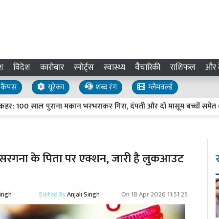
श
विदेश
कारोबार
स्पोर्ट्स
स्वास्थ्य
वैचारिकी
राशिफल
और द
कैंपस
यूरेका
शब्द रंग
ग्लैमवर्ल्ड
 100 साल पुराना मकान भरभराकर गिरा, दंपती और दो मासूम बच्चों समेत 6 की म
ं सरगना के पिता पर एक्शन, जारी है लुकआउट
Singh
Edited By
Anjali Singh
On
18 Apr 2026 11:51:25