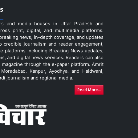
s
ers and media houses in Uttar Pradesh and
ss print, digital, and multimedia platforms.
t breaking news, in-depth coverage, and updates
to credible journalism and reader engagement,
le platforms including Breaking News updates,
ms, and digital news services. Readers can also
 magazine through the e-paper platform. Amrit
w, Moradabad, Kanpur, Ayodhya, and Haldwani,
ndi journalism and regional media.
Read More...