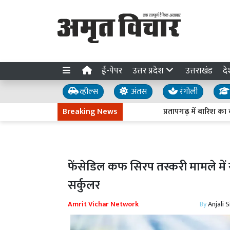
ई-पेपर
उत्तर प्रदेश
उत्तराखंड
दे
व्हील्स
अंतस
रंगोली
Breaking News
प्रतापगढ़ में बारिश का कहर:
फेंसेडिल कफ सिरप तस्करी मामले मे
सर्कुलर
Amrit Vichar Network
By
Anjali 