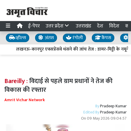
ई-पेपर
उत्तर प्रदेश
उत्तराखंड
देश
विदेश
का
व्हील्स
अंतस
रंगोली
कैंपस
य
लखनऊ-कानपुर एक्सप्रेसवे धंसने की जांच तेज : डामर-मिट्टी के नमूने ल
Bareilly :
विदाई से पहले ग्राम प्रधानों ने तेज की
विकास की रफ्तार
Amrit Vichar Network
By
Pradeep Kumar
Edited By
Pradeep Kumar
On
09 May 2026 09:04:57