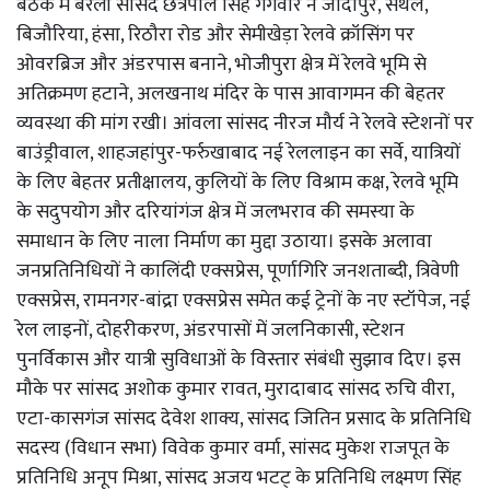
बैठक में बरेली सांसद छत्रपाल सिंह गंगवार ने जादौपुर, सेंथल,
बिजौरिया, हंसा, रिठौरा रोड और सेमीखेड़ा रेलवे क्रॉसिंग पर
ओवरब्रिज और अंडरपास बनाने, भोजीपुरा क्षेत्र में रेलवे भूमि से
अतिक्रमण हटाने, अलखनाथ मंदिर के पास आवागमन की बेहतर
व्यवस्था की मांग रखी। आंवला सांसद नीरज मौर्य ने रेलवे स्टेशनों पर
बाउंड्रीवाल, शाहजहांपुर-फर्रुखाबाद नई रेललाइन का सर्वे, यात्रियों
के लिए बेहतर प्रतीक्षालय, कुलियों के लिए विश्राम कक्ष, रेलवे भूमि
के सदुपयोग और दरियांगंज क्षेत्र में जलभराव की समस्या के
समाधान के लिए नाला निर्माण का मुद्दा उठाया। इसके अलावा
जनप्रतिनिधियों ने कालिंदी एक्सप्रेस, पूर्णागिरि जनशताब्दी, त्रिवेणी
एक्सप्रेस, रामनगर-बांद्रा एक्सप्रेस समेत कई ट्रेनों के नए स्टॉपेज, नई
रेल लाइनों, दोहरीकरण, अंडरपासों में जलनिकासी, स्टेशन
पुनर्विकास और यात्री सुविधाओं के विस्तार संबंधी सुझाव दिए। इस
मौके पर सांसद अशोक कुमार रावत, मुरादाबाद सांसद रुचि वीरा,
एटा-कासगंज सांसद देवेश शाक्य, सांसद जितिन प्रसाद के प्रतिनिधि
सदस्य (विधान सभा) विवेक कुमार वर्मा, सांसद मुकेश राजपूत के
प्रतिनिधि अनूप मिश्रा, सांसद अजय भटट् के प्रतिनिधि लक्ष्मण सिंह