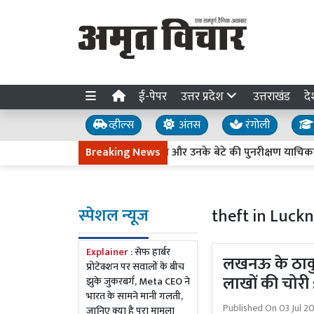
ई-पेपर
उत्तर प्रदेश
उत्तराखंड
दे
व्हील्स
अंतस
रंगोली
के उर्स का आगाज
Breaking News
आजम खान और उनके बेटे की पुनरीक्षण याचिका पर सु
स्पेशल न्यूज
theft in Luck
Explainer :
सेफ हार्बर
लखनऊ के ठाकुरग
प्रोटेक्शन पर सवालों के बीच
लाखों की चोरी :
झुके जुकरबर्ग, Meta CEO ने
भारत के सामने मानी गलती,
Published On
03 Jul 2
जानिए क्या है पूरा मामला