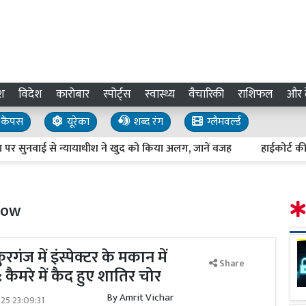
श
विदेश
कारोबार
स्पोर्ट्स
स्वास्थ्य
वैचारिकी
राशिफल
और द
कैंपस
यूरेका
शब्द रंग
ग्लैमवर्ल्ड
नवाई से न्यायाधीश ने खुद को किया अलग, जानें वजह
हाईकोर्ट की सख्त
now
ंज में इंस्पेक्टर के मकान में
Share
 कैमरे में कैद हुए शातिर चोर
By
Amrit Vichar
025 23:09:31