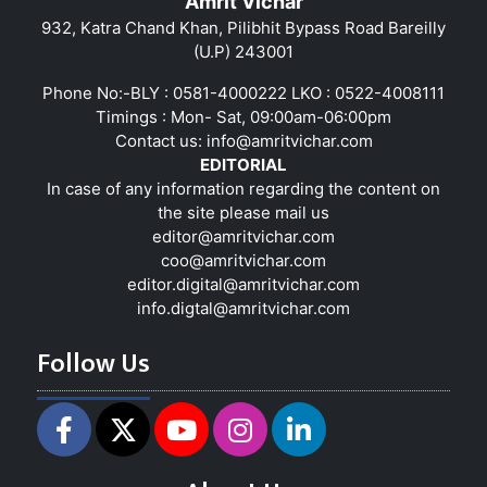
Amrit Vichar
932, Katra Chand Khan, Pilibhit Bypass Road Bareilly
(U.P) 243001
Phone No:-BLY : 0581-4000222 LKO : 0522-4008111
Timings : Mon- Sat, 09:00am-06:00pm
Contact us:
info@amritvichar.com
EDITORIAL
In case of any information regarding the content on
the site please mail us
editor@amritvichar.com
coo@amritvichar.com
editor.digital@amritvichar.com
info.digtal@amritvichar.com
Follow Us