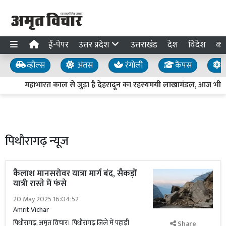
ई-पेपर
उत्तर प्रदेश
उत्तराखंड
देश
विदेश
का
व्हील्स
अंतस
रंगोली
कैंपस
य
महाभारत काल से जुड़ा है देहरादून का रहस्यमयी लाखामंडल, आज भी मौजू
पिथौरागढ़ न्यूज
कैलाश मानसरोवर यात्रा मार्ग बंद, सैकड़ों
यात्री रास्ते में फंसे
20 May 2025 16:04:52
Amrit Vichar
पिथौरागढ़, अमृत विचार। पिथौरागढ़ जिले में पहाड़ी
Share