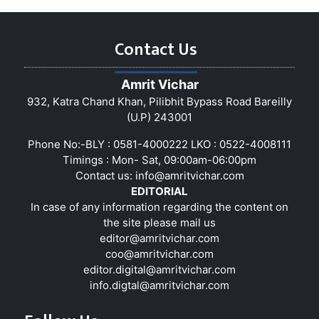
Contact Us
Amrit Vichar
932, Katra Chand Khan, Pilibhit Bypass Road Bareilly
(U.P) 243001
Phone No:-BLY : 0581-4000222 LKO : 0522-4008111
Timings : Mon- Sat, 09:00am-06:00pm
Contact us:
info@amritvichar.com
EDITORIAL
In case of any information regarding the content on
the site please mail us
editor@amritvichar.com
coo@amritvichar.com
editor.digital@amritvichar.com
info.digtal@amritvichar.com