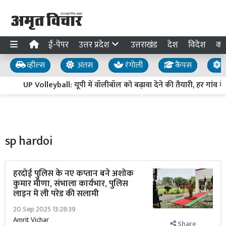
ई-पेपर
उत्तर प्रदेश
उत्तराखंड
देश
विदेश
का
व्हील्स
अंतस
रंगोली
कैंपस
य
UP Volleyball: यूपी में वॉलीबॉल को बढ़ावा देने की तैयारी, हर गांव में
sp hardoi
हरदोई पुलिस के नए कप्तान बने अशोक
कुमार मीणा, संभाला कार्यभार, पुलिस
लाइन में ली परेड की सलामी
20 Sep 2025 13:28:39
Amrit Vichar
Share