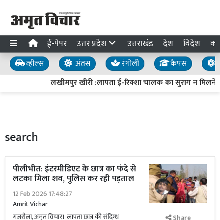
ई-पेपर
उत्तर प्रदेश
उत्तराखंड
देश
विदेश
का
व्हील्स
अंतस
रंगोली
कैंपस
य
लखीमपुर खीरी :लापता ई-रिक्शा चालक का सुराग न मिलने पर 
search
पीलीभीत: इंटरमीडिएट के छात्र का फंदे से
लटका मिला शव, पुलिस कर रही पड़ताल
12 Feb 2026 17:48:27
Amrit Vichar
गजरौला, अमृत विचार। लापता छात्र की संदिग्ध
Share