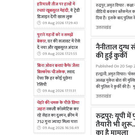
हरियाली तीज पर हाथों में
रुद्रपुर, अमृत विचार : कक्ष
रचाएं खूबसूरत मेहंदी,
ये ट्रेंडी
वीडियो बनाकर ब्लैकमेल कर
डिजाइन देंगी खास लुक
दिया है। इसके बाद पुलिस ने 
09 Aug 2026 17:29:43
उत्तराखंड
पुराने गहनों को न समझें
बेकार,
घर की सजावट में ऐसे
नैनीताल दुग्ध स
दें नया और खूबसूरत अंदाज
की हुई कुर्की
09 Aug 2026 17:21:55
बिना ओवन बनाएं कैफे जैसा
Published On
20 Sep 
बिस्कॉफ चीजकेक,
स्वाद
हल्द्वानी, अमृत विचार। पॉक
ऐसा कि हर कोई पूछेगा
अध्यक्ष मुकेश बोरा की मुश्क
रेसिपी
की पुलिस ने कुर्की की है। म
09 Aug 2026 17:11:31
उत्तराखंड
चेहरे की चमक के पीछे छिपा
जहर!
नकली कॉस्मेटिक कर
रुद्रपुर: यूपी म
रहे सेहत का दुश्मन, क्रीम में
752 गुना ज्यादा मिला पारा
तैयारी भी शुरू.
09 Aug 2026 16:56:49
का है मामला