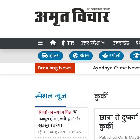
ई-पेपर
उत्तर प्रदेश
उत्तराखंड
दे
व्हील्स
अंतस
रंगोली
Breaking News
Ayodhya Crime News: हाईवे पर खड
स्पेशल न्यूज
कुर्की
रिश्तों का नया गणित:
‘मैं’
छात्रा से दुष्क
मजबूत होगा, तभी ‘हम’ और
कुर्की
खूबसूरत बनेगा
09 Aug 2026 17:35:45
Published On
13 May 2