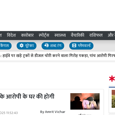
श
विदेश
कारोबार
स्पोर्ट्स
स्वास्थ्य
वैचारिकी
राशिफल
और द
कैंपस
यूरेका
शब्द रंग
ग्लैमवर्ल्ड
़े ट्रकों से डीजल चोरी करने वाला गिरोह पकड़ा, पांच आरोपी गिरफ्तार
र्म के आरोपी के घर की होगी
By
Amrit Vichar
025 11:52:43