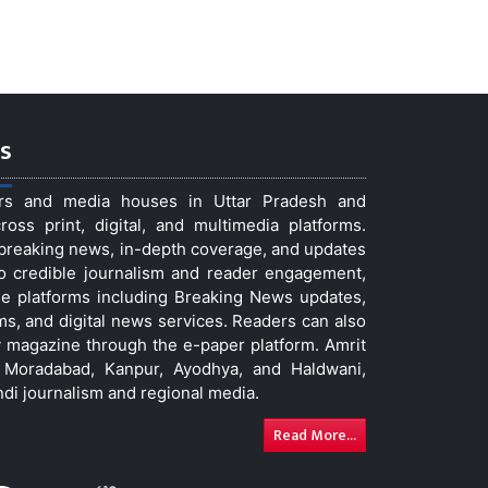
s
ers and media houses in Uttar Pradesh and
ss print, digital, and multimedia platforms.
t breaking news, in-depth coverage, and updates
to credible journalism and reader engagement,
le platforms including Breaking News updates,
ms, and digital news services. Readers can also
 magazine through the e-paper platform. Amrit
w, Moradabad, Kanpur, Ayodhya, and Haldwani,
ndi journalism and regional media.
Read More...