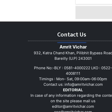
Contact Us
Amrit Vichar
932, Katra Chand Khan, Pilibhit Bypass Roa
Bareilly (U.P) 243001
Phone No:-BLY : 0581-4000222 LKO : 0522-
4008111
Timings : Mon- Sat, 09:00am-06:00pm
Contact us:
info@amritvichar.com
EDITORIAL
In case of any information regarding the conte
on the site please mail us
editor@amritvichar.com
coo@amritvichar.com