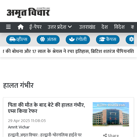
ई-पेपर
उत्तर प्रदेश
उत्तराखंड
देश
विदेश
का
व्हील्स
अंतस
रंगोली
कैंपस
य
 की बोधना और 17 साल के श्रेयस ने रचा इतिहास, ब्रिटिश शतरंज चैंपियनशिप म
हालत गंभीर
पिता की मौत के बाद बेटे की हालत गंभीर,
एम्स किया रेफर
29 Apr 2025 11:08:05
Amrit Vichar
हल्द्वानी, अमृत विचार : हल्द्वानी-चोरगलिया हाईवे पर
Share