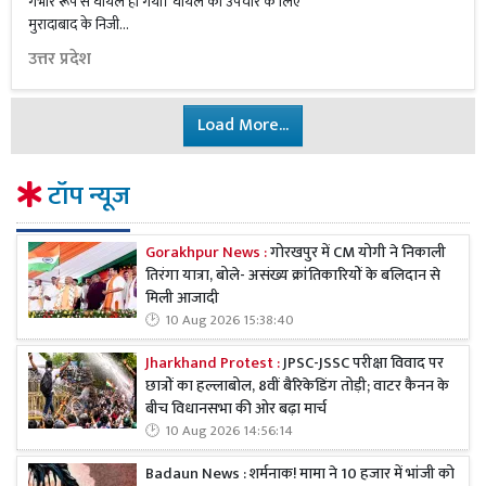
गंभीर रूप से घायल हो गया। घायल को उपचार के लिए
मुरादाबाद के निजी...
उत्तर प्रदेश
Load More...
टॉप न्यूज
Gorakhpur News :
गोरखपुर में CM योगी ने निकाली
तिरंगा यात्रा, बोले- असंख्य क्रांतिकारियों के बलिदान से
मिली आजादी
10 Aug 2026 15:38:40
Jharkhand Protest :
JPSC-JSSC परीक्षा विवाद पर
छात्रों का हल्लाबोल, 8वीं बैरिकेडिंग तोड़ी; वाटर कैनन के
बीच विधानसभा की ओर बढ़ा मार्च
10 Aug 2026 14:56:14
Badaun News : शर्मनाक! मामा ने 10 हजार में भांजी को