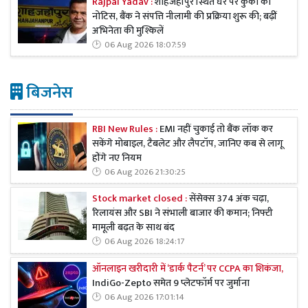
Rajpal Yadav :
शाहजहांपुर स्थित घर पर कुर्की का
नोटिस, बैंक ने संपत्ति नीलामी की प्रक्रिया शुरू की; बढ़ीं
अभिनेता की मुश्किलें
06 Aug 2026 18:07:59
बिजनेस
RBI New Rules :
EMI नहीं चुकाई तो बैंक लॉक कर
सकेंगे मोबाइल, टैबलेट और लैपटॉप, जानिए कब से लागू
होंगे नए नियम
06 Aug 2026 21:30:25
Stock market closed :
सेंसेक्स 374 अंक चढ़ा,
रिलायंस और SBI ने संभाली बाजार की कमान; निफ्टी
मामूली बढ़त के साथ बंद
06 Aug 2026 18:24:17
ऑनलाइन खरीदारी में ‘डार्क पैटर्न’ पर CCPA का शिकंजा,
IndiGo-Zepto समेत 9 प्लेटफॉर्म पर जुर्माना
06 Aug 2026 17:01:14