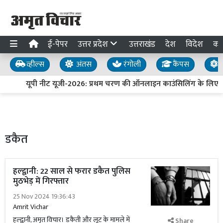
ई-पेपर
उत्तर प्रदेश
उत्तराखंड
देश
विदेश
का
व्हील्स
अंतस
रंगोली
कैंपस
य
यूपी नीट यूजी-2026: प्रथम चरण की ऑनलाइन काउंसिलिंग के लिए पं
डकैत
हल्द्वानी: 22 साल से फरार डकैत पुलिस
मुठभेड़ में गिरफ्तार
25 Nov 2024 19:36:43
Amrit Vichar
हल्द्वानी, अमृत विचार। डकैती और लूट के मामले में
Share