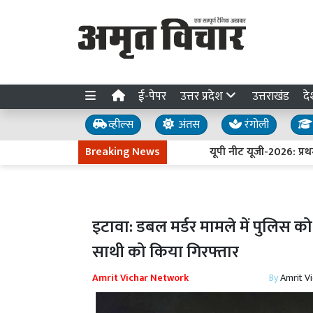
ई-पेपर
उत्तर प्रदेश
उत्तराखंड
दे
व्हील्स
अंतस
रंगोली
Breaking News
यूपी नीट यूजी-2026: प्रथम चरण 
इटावा: डबल मर्डर मामले में पुलिस क
साथी को किया गिरफ्तार
Amrit Vichar Network
By
Amrit V