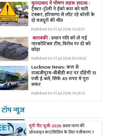
मुरादाबाद में भीषण सड़क हादसा :
ट्रैक्टर-ट्रॉली ने ईको कार को मारी
टक्कर, हरियाणा से लौट रहे बरेली के
दो मजदूरों की मौत
Published On 31 Jul 2026 15:23:27
बाराबंकी :
प्रधान पति को ले गई
नारकोटिक्स टीम, विरोध पर दो को
छोड़ा
Published On 31 Jul 2026 20:09:22
Lucknow News:
कल से
राजाजीपुरम-बीबीडी रूट पर दौड़ेंगी 15
एसी ई-बसें, सिर्फ 45 रुपए में पूरा
सफर
Published On 31 Jul 2026 14:28:15
टॉप न्यूज
यूपी नीट यूजी-2026:
प्रथम चरण की
ऑनलाइन काउंसिलिंग के लिए पंजीकरण 7