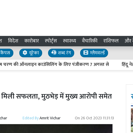
श
विदेश
कारोबार
स्पोर्ट्स
स्वास्थ्य
वैचारिकी
राशिफल
और द
कैंपस
यूरेका
शब्द रंग
ग्लैमवर्ल्ड
की ऑनलाइन काउंसिलिंग के लिए पंजीकरण 7 अगस्त से
हिंदू नेताओं की 
ो मिली सफलता, मुठभेड़ में मुख्य आरोपी समेत
ichar
Edited By
Amrit Vichar
On
26 Oct 2023 11:31:13