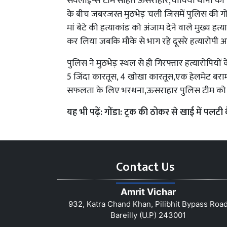
सर्वलाईन्स टीम सहित ऊसराहार,चौविया थानों की प
के बीच जबरजस्त मुठभेड़ चली जिसमें पुलिस की गोली ल
मां बेटे की हत्याकांड को अंजाम देने वाले मुख्य हत
कर लिया जबकि मौके से भाग रहे दूसरे हत्यारोपी 
पुलिस ने मुठभेड़ स्थल से ही गिरफ्तार हत्यारोपियों क
5 जिंदा कारतूस, 4 खोखा कारतूस,एक हेलमेट बरामद क
सफलता के लिए भरथना,ऊसराहार पुलिस टीम को 20
यह भी पढ़ें:
गोंडा: ट्रक की ठोकर से खाई में पलट
Contact Us
Amrit Vichar
932, Katra Chand Khan, Pilibhit Bypass Roa
Bareilly (U.P) 243001