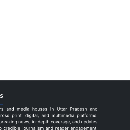
s
ers and media houses in Uttar Pradesh and
ss print, digital, and multimedia platforms.
t breaking news, in-depth coverage, and updates
to credible journalism and reader engagement,