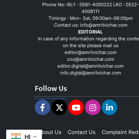
Phone No:-BLY : 0581-4000222 LKO : 0522-
4008111
Timings : Mon- Sat, 09:00am-06:00pm
Contact us:
info@amritvichar.com
EDITORIAL
In case of any information regarding the conte
on the site please mail us
editor@amritvichar.com
coo@amritvichar.com
editor.digital@amritvichar.com
info.digtal@amritvichar.com
Follow Us
About Us
Contact Us
Complaint Red
HI