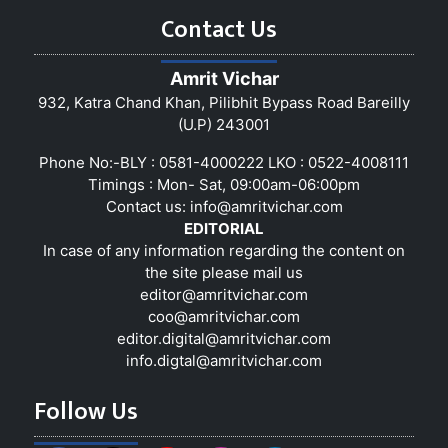
Contact Us
Amrit Vichar
932, Katra Chand Khan, Pilibhit Bypass Road Bareilly
(U.P) 243001
Phone No:-BLY : 0581-4000222 LKO : 0522-4008111
Timings : Mon- Sat, 09:00am-06:00pm
Contact us:
info@amritvichar.com
EDITORIAL
In case of any information regarding the content on
the site please mail us
editor@amritvichar.com
coo@amritvichar.com
editor.digital@amritvichar.com
info.digtal@amritvichar.com
Follow Us