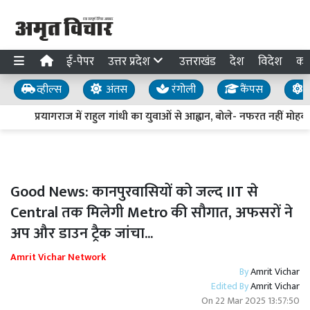
ई-पेपर
उत्तर प्रदेश
उत्तराखंड
देश
विदेश
का
व्हील्स
अंतस
रंगोली
कैंपस
य
प्रयागराज में राहुल गांधी का युवाओं से आह्वान, बोले- नफरत नहीं मोहब्ब
Good News: कानपुरवासियों को जल्द IIT से
Central तक मिलेगी Metro की सौगात, अफसरों ने
अप और डाउन ट्रैक जांचा...
Amrit Vichar Network
By
Amrit Vichar
Edited By
Amrit Vichar
On
22 Mar 2025 13:57:50