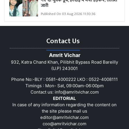
गए दो युवक डूबे, हरदोई में मचा हड़कंप; तलाश
जारी
Published On 03 Aug 2026 11:30:36
Contact Us
Amrit Vichar
932, Katra Chand Khan, Pilibhit Bypass Road Bareilly
(U.P) 243001
Phone No:-BLY : 0581-4000222 LKO : 0522-4008111
Timings : Mon- Sat, 09:00am-06:00pm
Contact us:
info@amritvichar.com
EDITORIAL
In case of any information regarding the content on
the site please mail us
editor@amritvichar.com
coo@amritvichar.com