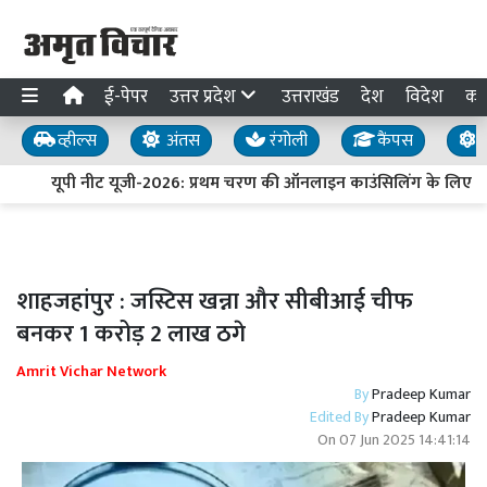
ई-पेपर
उत्तर प्रदेश
उत्तराखंड
देश
विदेश
का
व्हील्स
अंतस
रंगोली
कैंपस
य
यूपी नीट यूजी-2026: प्रथम चरण की ऑनलाइन काउंसिलिंग के लिए पं
शाहजहांपुर : जस्टिस खन्ना और सीबीआई चीफ
बनकर 1 करोड़ 2 लाख ठगे
Amrit Vichar Network
By
Pradeep Kumar
Edited By
Pradeep Kumar
On
07 Jun 2025 14:41:14