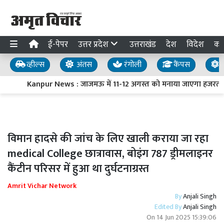
ई-पेपर
उत्तर प्रदेश
उत्तराखंड
देश
विदेश
का
व्हील्स
अंतस
रंगोली
कैंपस
य
Kanpur News : जाजमऊ में 11-12 अगस्त को मनाया जाएगा हजरत मख्द
विमान हादसे की जांच के लिए खाली कराया जा रहा
medical College छात्रावास, बोइंग 787 ड्रीमलाइनर
कैंटीन परिसर में हुआ था दुर्घटनाग्रस्त
Amrit Vichar Network
By
Anjali Singh
Edited By
Anjali Singh
On
14 Jun 2025 15:39:06