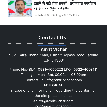
उठाने से नहीं रोक सकती', प्रयागराज कार्यक्रम
रद्द होने पर राहुल का हमला
Published On 06 Aug 2026 15:18:27
Contact Us
Amrit Vichar
932, Katra Chand Khan, Pilibhit Bypass Road Bareilly
(U.P) 243001
Phone No:-BLY : 0581-4000222 LKO : 0522-4008111
Timings : Mon- Sat, 09:00am-06:00pm
Contact us:
info@amritvichar.com
EDITORIAL
In case of any information regarding the content on
the site please mail us
editor@amritvichar.com
coo@amritvichar.com