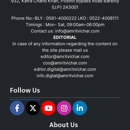
932, Katra Chand Khan, Pilibhit Bypass Road Bareilly
(U.P) 243001
Phone No:-BLY : 0581-4000222 LKO : 0522-4008111
Timings : Mon- Sat, 09:00am-06:00pm
Contact us:
info@amritvichar.com
EDITORIAL
In case of any information regarding the content on
the site please mail us
editor@amritvichar.com
coo@amritvichar.com
editor.digital@amritvichar.com
info.digtal@amritvichar.com
Follow Us
About Us