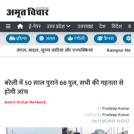
ई-पेपर
उत्तर प्रदेश
उत्तराखंड
देश
विदेश
का
व्हील्स
अंतस
रंगोली
कैंपस
य
जंगल, बादल, सुरम्य वादियां और पनचक्कियां
Rampur News : पद
बरेली में 50 साल पुराने 66 पुल, सभी की गहनता से
होगी जांच
Amrit Vichar Network
By
Pradeep Kumar
Edited By
Pradeep Kumar
On
11 Jul 2025 11:52:37