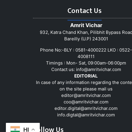
Contact Us
Amrit Vichar
932, Katra Chand Khan, Pilibhit Bypass Roa
Bareilly (U.P) 243001
Phone No:-BLY : 0581-4000222 LKO : 0522-
4008111
Timings : Mon- Sat, 09:00am-06:00pm
Contact us:
info@amritvichar.com
EDITORIAL
In case of any information regarding the conte
on the site please mail us
editor@amritvichar.com
coo@amritvichar.com
editor.digital@amritvichar.com
info.digtal@amritvichar.com
Follow Us
HI