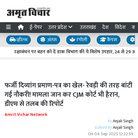
ई-पेपर
उत्तर प्रदेश
उत्तराखंड
देश
विदेश
का
व्हील्स
अंतस
रंगोली
कैंपस
य
रक्षाबंधन पर बहन को दें डाक विभाग की ये विशेष उपहार, 24 से 29 अग
फर्जी दिव्यांग प्रमाण-पत्र का खेल- रेवड़ी की तरह बांटी
गई नौकरी! मामला जान कर CJM कोर्ट भी हैरान,
डीएम से तलब की रिपोर्ट
Amrit Vichar Network
By
Anjali Singh
Edited By
Anjali Singh
On
04 Sep 2025 12:22:59