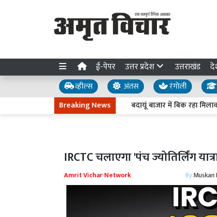
ई-पेपर
उत्तर प्रदेश
उत्तराखंड
दे
व्हील्स
अंतस
रंगोली
Breaking News
बदायूं बाजार में बिक रहा मिलावट का 'ज
IRCTC चलाएगा 'पंच ज्योतिर्लिंग यात्रा' 
Amrit Vichar Network
By
Muskan D