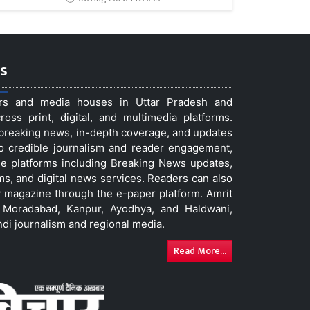
s
ers and media houses in Uttar Pradesh and
ss print, digital, and multimedia platforms.
t breaking news, in-depth coverage, and updates
to credible journalism and reader engagement,
le platforms including Breaking News updates,
ms, and digital news services. Readers can also
 magazine through the e-paper platform. Amrit
w, Moradabad, Kanpur, Ayodhya, and Haldwani,
ndi journalism and regional media.
Read More...