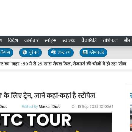
श
विदेश
कारोबार
स्पोर्ट्स
स्वास्थ्य
वैचारिकी
राशिफल
और द
कैंपस
यूरेका
शब्द रंग
ग्लैमवर्ल्ड
हर': 59 में से 29 खाद्य सैंपल फेल, रोजमर्रा की चीजों में हो रहा 'खेल'
Si
के लिए ट्रेन, जानें कहां-कहां है स्टॉपेज
ixit
Edited By
Muskan Dixit
On
15 Sep 2025 10:05:31