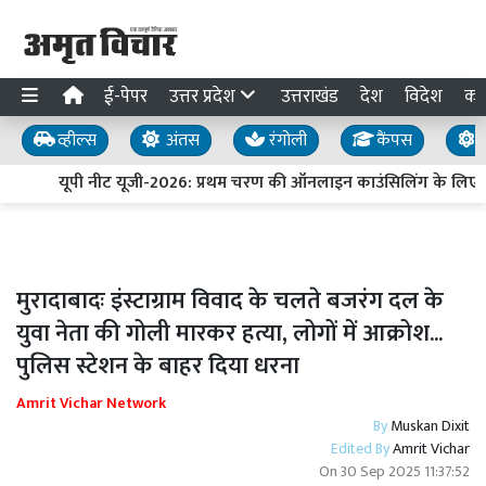
ई-पेपर
उत्तर प्रदेश
उत्तराखंड
देश
विदेश
का
व्हील्स
अंतस
रंगोली
कैंपस
य
यूपी नीट यूजी-2026: प्रथम चरण की ऑनलाइन काउंसिलिंग के लिए पं
मुरादाबादः इंस्टाग्राम विवाद के चलते बजरंग दल के
युवा नेता की गोली मारकर हत्या, लोगों में आक्रोश...
पुलिस स्टेशन के बाहर दिया धरना
Amrit Vichar Network
By
Muskan Dixit
Edited By
Amrit Vichar
On
30 Sep 2025 11:37:52