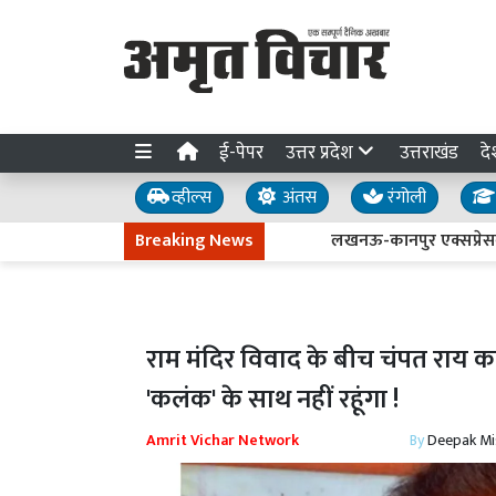
ई-पेपर
उत्तर प्रदेश
उत्तराखंड
दे
व्हील्स
अंतस
रंगोली
Breaking News
लखनऊ-कानपुर एक्सप्रेसवे धंसने की
राम मंदिर विवाद के बीच चंपत राय का ब
'कलंक' के साथ नहीं रहूंगा !
Amrit Vichar Network
By
Deepak Mi