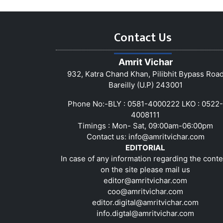
Contact Us
Amrit Vichar
932, Katra Chand Khan, Pilibhit Bypass Roa
Bareilly (U.P) 243001
Phone No:-BLY : 0581-4000222 LKO : 0522-
4008111
Timings : Mon- Sat, 09:00am-06:00pm
Contact us:
info@amritvichar.com
EDITORIAL
In case of any information regarding the conte
on the site please mail us
editor@amritvichar.com
coo@amritvichar.com
editor.digital@amritvichar.com
info.digtal@amritvichar.com