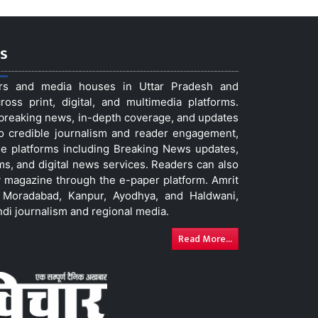
s
ers and media houses in Uttar Pradesh and
ss print, digital, and multimedia platforms.
t breaking news, in-depth coverage, and updates
to credible journalism and reader engagement,
le platforms including Breaking News updates,
ms, and digital news services. Readers can also
 magazine through the e-paper platform. Amrit
w, Moradabad, Kanpur, Ayodhya, and Haldwani,
ndi journalism and regional media.
Read More...