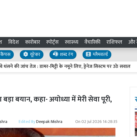
श
विदेश
कारोबार
स्पोर्ट्स
स्वास्थ्य
वैचारिकी
राशिफल
और द
कैंपस
यूरेका
शब्द रंग
ग्लैमवर्ल्ड
 जांच तेज : डामर-मिट्टी के नमूने लिए, ड्रेनेज सिस्टम पर उठे सवाल
UP 
ड़ा बयान, कहा- अयोध्या में मेरी सेवा पूरी,
shra
Edited By
Deepak Mishra
On
02 Jul 2026 14:28:35