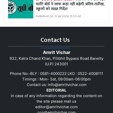
भारी! बोर्ड ने साफ कहा नहीं बढ़ेगी अंतिम तारीख,
स्कूलों को सख्त निर्देश
Published On 31 Jul 2026 13:55:42
Contact Us
Amrit Vichar
932, Katra Chand Khan, Pilibhit Bypass Road Bareilly
(U.P) 243001
Phone No:-BLY : 0581-4000222 LKO : 0522-4008111
Timings : Mon- Sat, 09:00am-06:00pm
Contact us:
info@amritvichar.com
EDITORIAL
In case of any information regarding the content on
the site please mail us
editor@amritvichar.com
coo@amritvichar.com