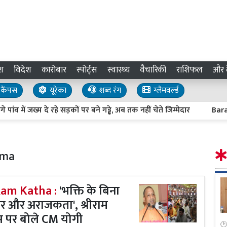
श
विदेश
कारोबार
स्पोर्ट्स
स्वास्थ्य
वैचारिकी
राशिफल
और द
कैंपस
यूरेका
शब्द रंग
ग्लैमवर्ल्ड
ख्म दे रहे सड़कों पर बने गड्ढे, अब तक नहीं चेते जिम्मेदार
Barabanki Flo
rma
am Katha :
'भक्ति के बिना
ार और अराजकता', श्रीराम
भ पर बोले CM योगी