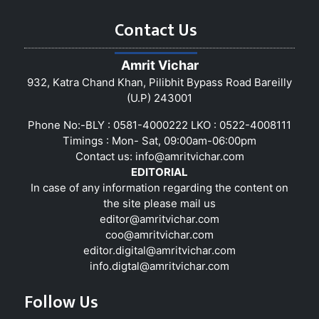
Contact Us
Amrit Vichar
932, Katra Chand Khan, Pilibhit Bypass Road Bareilly
(U.P) 243001
Phone No:-BLY : 0581-4000222 LKO : 0522-4008111
Timings : Mon- Sat, 09:00am-06:00pm
Contact us:
info@amritvichar.com
EDITORIAL
In case of any information regarding the content on
the site please mail us
editor@amritvichar.com
coo@amritvichar.com
editor.digital@amritvichar.com
info.digtal@amritvichar.com
Follow Us