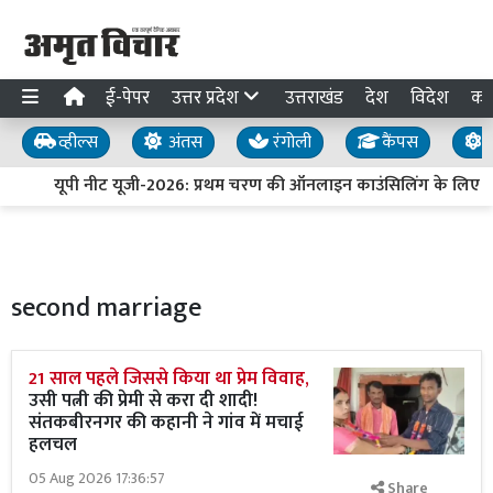
ई-पेपर
उत्तर प्रदेश
उत्तराखंड
देश
विदेश
का
व्हील्स
अंतस
रंगोली
कैंपस
य
यूपी नीट यूजी-2026: प्रथम चरण की ऑनलाइन काउंसिलिंग के लिए पं
second marriage
21 साल पहले जिससे किया था प्रेम विवाह,
उसी पत्नी की प्रेमी से करा दी शादी!
संतकबीरनगर की कहानी ने गांव में मचाई
हलचल
05 Aug 2026 17:36:57
Share