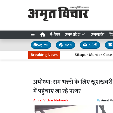
ई-पेपर
उत्तर प्रदेश
उत्तराखंड
दे
व्हील्स
अंतस
रंगोली
Breaking News
Sitapur Murder Case : सलमान ह
अयोध्या: राम भक्तों के लिए खुशखबरी
में पहुंचाए जा रहे पत्थर
Amrit Vichar Network
By
Amrit V