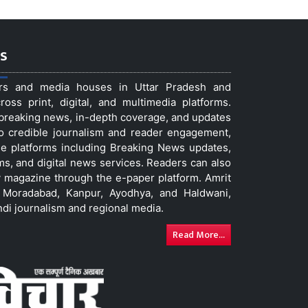
s
ers and media houses in Uttar Pradesh and
ss print, digital, and multimedia platforms.
t breaking news, in-depth coverage, and updates
to credible journalism and reader engagement,
le platforms including Breaking News updates,
ms, and digital news services. Readers can also
 magazine through the e-paper platform. Amrit
w, Moradabad, Kanpur, Ayodhya, and Haldwani,
ndi journalism and regional media.
Read More...