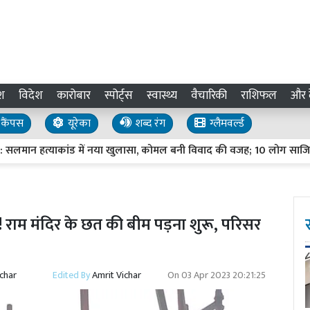
श
विदेश
कारोबार
स्पोर्ट्स
स्वास्थ्य
वैचारिकी
राशिफल
और द
कैंपस
यूरेका
शब्द रंग
ग्लैमवर्ल्ड
त्याकांड में नया खुलासा, कोमल बनी विवाद की वजह; 10 लोग साजिश में शा
! राम मंदिर के छत की बीम पड़ना शुरू, परिसर
ichar
Edited By
Amrit Vichar
On
03 Apr 2023 20:21:25