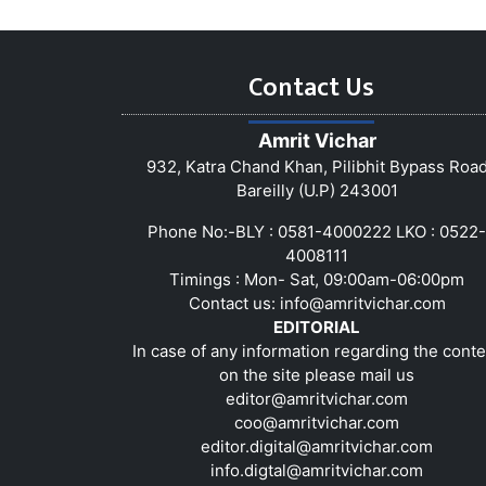
Contact Us
Amrit Vichar
932, Katra Chand Khan, Pilibhit Bypass Roa
Bareilly (U.P) 243001
Phone No:-BLY : 0581-4000222 LKO : 0522-
4008111
Timings : Mon- Sat, 09:00am-06:00pm
Contact us:
info@amritvichar.com
EDITORIAL
In case of any information regarding the conte
on the site please mail us
editor@amritvichar.com
coo@amritvichar.com
editor.digital@amritvichar.com
info.digtal@amritvichar.com