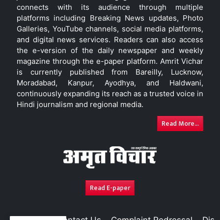
connects with its audience through multiple
platforms including Breaking News updates, Photo
Galleries, YouTube channels, social media platforms,
and digital news services. Readers can also access
the e-version of the daily newspaper and weekly
magazine through the e-paper platform. Amrit Vichar
is currently published from Bareilly, Lucknow,
Moradabad, Kanpur, Ayodhya, and Haldwani,
continuously expanding its reach as a trusted voice in
Hindi journalism and regional media.
Read More...
Read E-paper
About Us
Contact Us
Complaint Redressal
Disc