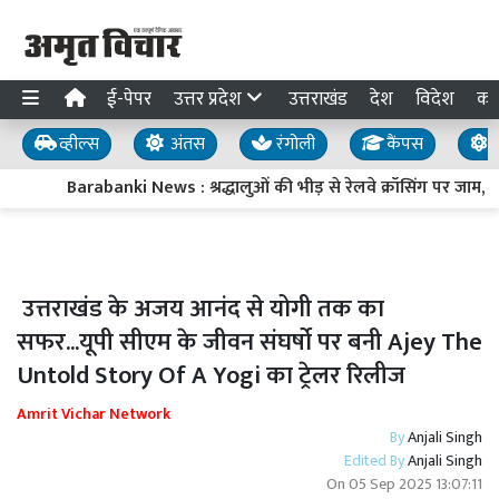
ई-पेपर
उत्तर प्रदेश
उत्तराखंड
देश
विदेश
का
व्हील्स
अंतस
रंगोली
कैंपस
य
Barabanki News : श्रद्धालुओं की भीड़ से रेलवे क्रॉसिंग पर जाम, रोक
उत्तराखंड के अजय आनंद से योगी तक का
सफर...यूपी सीएम के जीवन संघर्षो पर बनी Ajey The
Untold Story Of A Yogi का ट्रेलर रिलीज
Amrit Vichar Network
By
Anjali Singh
Edited By
Anjali Singh
On
05 Sep 2025 13:07:11