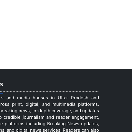
s
ers and media houses in Uttar Pradesh and
ss print, digital, and multimedia platforms.
t breaking news, in-depth coverage, and updates
to credible journalism and reader engagement,
le platforms including Breaking News updates,
ms, and digital news services. Readers can also