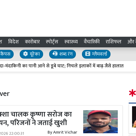
श
विदेश
कारोबार
स्पोर्ट्स
स्वास्थ्य
वैचारिकी
राशिफल
और द
कैंपस
यूरेका
शब्द रंग
ग्लैमवर्ल्ड
किनी का पानी आने से डूबे घाट; निचले इलाकों में बाढ़ जैसे हालात
एग्रीकल
iver
रिक्शा चालक कृष्णा सरोज का
न, परिजनों ने जताई खुशी
By
Amrit Vichar
2026 22:00:31