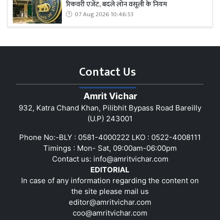
रिकवरी एजेंट, बदले लोन वसूली के नियम
07 Aug 2026 10:46:53
Contact Us
Amrit Vichar
932, Katra Chand Khan, Pilibhit Bypass Road Bareilly
(U.P) 243001
Phone No:-BLY : 0581-4000222 LKO : 0522-4008111
Timings : Mon- Sat, 09:00am-06:00pm
Contact us:
info@amritvichar.com
EDITORIAL
In case of any information regarding the content on
the site please mail us
editor@amritvichar.com
coo@amritvichar.com