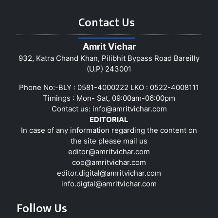
Contact Us
Amrit Vichar
932, Katra Chand Khan, Pilibhit Bypass Road Bareilly
(U.P) 243001
Phone No:-BLY : 0581-4000222 LKO : 0522-4008111
Timings : Mon- Sat, 09:00am-06:00pm
Contact us:
info@amritvichar.com
EDITORIAL
In case of any information regarding the content on
the site please mail us
editor@amritvichar.com
coo@amritvichar.com
editor.digital@amritvichar.com
info.digtal@amritvichar.com
Follow Us