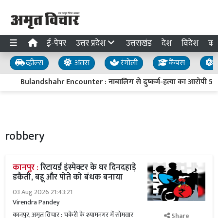
ई-पेपर
उत्तर प्रदेश
उत्तराखंड
देश
विदेश
का
व्हील्स
अंतस
रंगोली
कैंपस
य
Bulandshahr Encounter : नाबालिग से दुष्कर्म-हत्या का आरोपी 50 हजार
robbery
कानपुर :
रिटायर्ड इंस्पेक्टर के घर दिनदहाड़े
डकैती, बहू और पोते को बंधक बनाया
03 Aug 2026 21:43:21
Virendra Pandey
कानपुर, अमृत विचार : चकेरी के श्यामनगर में सोमवार
Share