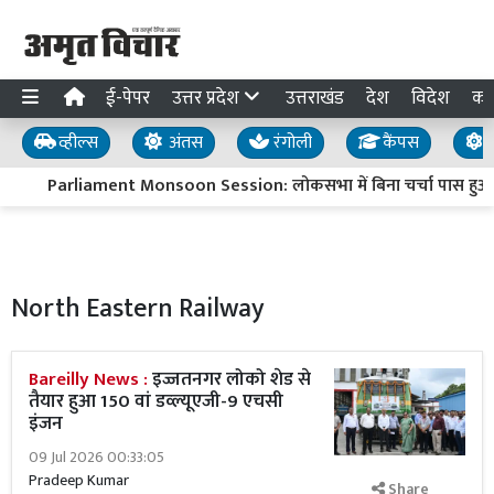
ई-पेपर
उत्तर प्रदेश
उत्तराखंड
देश
विदेश
का
व्हील्स
अंतस
रंगोली
कैंपस
य
Parliament Monsoon Session: लोकसभा में बिना चर्चा पास हुआ ‘अध
North Eastern Railway
Bareilly News :
इज्जतनगर लोको शेड से
तैयार हुआ 150 वां डव्ल्यूएजी-9 एचसी
इंजन
09 Jul 2026 00:33:05
Pradeep Kumar
Share