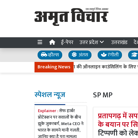
ई-पेपर
उत्तर प्रदेश
उत्तराखंड
दे
व्हील्स
अंतस
रंगोली
यूपी नीट यूजी-2026: प्रथम चरण की ऑनलाइन काउंसिलिंग के लिए पंजीकरण 
Breaking News
स्पेशल न्यूज
SP MP
Explainer :
सेफ हार्बर
प्रतापगढ़ में 
प्रोटेक्शन पर सवालों के बीच
के बयान पर स
झुके जुकरबर्ग, Meta CEO ने
भारत के सामने मानी गलती,
टिप्पणी को ले
जानिए क्या है पूरा मामला