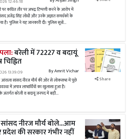
By
Anjali Singh
026 12:46:18
र मोदी पर कथित तौर पर अभद्र टिप्पणी करने के आरोप में
ांसद अजेंद्र सिंह लोधी और उनके अज्ञात समर्थकों के
है। पुलिस ने यह जानकारी दी। पुलिस सूत्रों...
घपला:
बरेली में 72227 व बदायूं
र चिह्नित
By
Amrit Vichar
026 13:39:09
Share
 आंवला सांसद नीरज मौर्य की ओर से लोकसभा में पूछे
्यवस्था में अपात्र लाभार्थियों का खुलासा हुआ है।
 अंतर्गत बरेली व बदायूं जनपद में बड़ी...
सांसद नीरज मौर्य बोले...आम
 पर प्रदेश की सरकार गंभीर नहीं