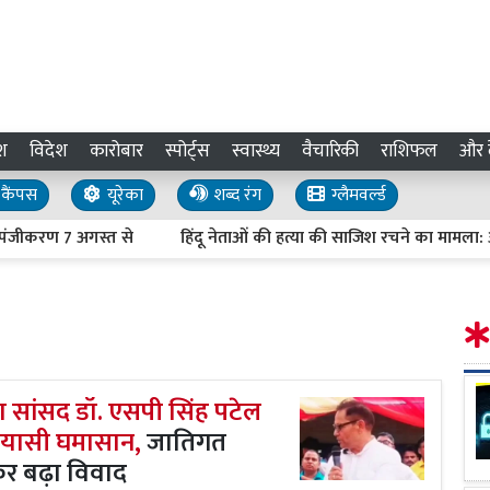
श
विदेश
कारोबार
स्पोर्ट्स
स्वास्थ्य
वैचारिकी
राशिफल
और द
कैंपस
यूरेका
शब्द रंग
ग्लैमवर्ल्ड
7 अगस्त से
हिंदू नेताओं की हत्या की साजिश रचने का मामला: आरोपियों के ट
सपा सांसद डॉ. एसपी सिंह पटेल
ियासी घमासान,
जातिगत
कर बढ़ा विवाद