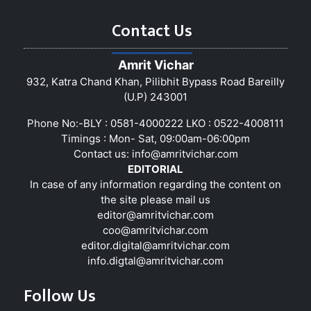
Contact Us
Amrit Vichar
932, Katra Chand Khan, Pilibhit Bypass Road Bareilly
(U.P) 243001
Phone No:-BLY : 0581-4000222 LKO : 0522-4008111
Timings : Mon- Sat, 09:00am-06:00pm
Contact us:
info@amritvichar.com
EDITORIAL
In case of any information regarding the content on
the site please mail us
editor@amritvichar.com
coo@amritvichar.com
editor.digital@amritvichar.com
info.digtal@amritvichar.com
Follow Us