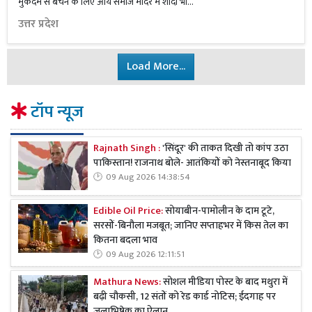
मुकदमे से बचने के लिए आर्य समाज मंदिर में शादी भी...
उत्तर प्रदेश
Load More...
टॉप न्यूज
Rajnath Singh :
'सिंदूर' की ताकत दिखी तो कांप उठा
पाकिस्तान! राजनाथ बोले- आतंकियों को नेस्तनाबूद किया
09 Aug 2026 14:38:54
Edible Oil Price:
सोयाबीन-पामोलीन के दाम टूटे,
सरसों-बिनौला मजबूत; जानिए सप्ताहभर में किस तेल का
कितना बदला भाव
09 Aug 2026 12:11:51
Mathura News:
सोशल मीडिया पोस्ट के बाद मथुरा में
बढ़ी चौकसी, 12 संतों को रेड कार्ड नोटिस; ईदगाह पर
जलाभिषेक का ऐलान