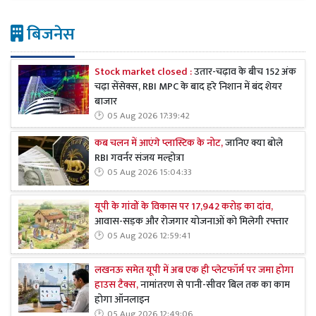
बिजनेस
Stock market closed :
उतार-चढ़ाव के बीच 152 अंक
चढ़ा सेंसेक्स, RBI MPC के बाद हरे निशान में बंद शेयर
बाजार
05 Aug 2026 17:39:42
कब चलन में आएंगे प्लास्टिक के नोट,
जानिए क्या बोले
RBI गवर्नर संजय मल्होत्रा
05 Aug 2026 15:04:33
यूपी के गांवों के विकास पर 17,942 करोड़ का दांव,
आवास-सड़क और रोजगार योजनाओं को मिलेगी रफ्तार
05 Aug 2026 12:59:41
लखनऊ समेत यूपी में अब एक ही प्लेटफॉर्म पर जमा होगा
हाउस टैक्स,
नामांतरण से पानी-सीवर बिल तक का काम
होगा ऑनलाइन
05 Aug 2026 12:49:06