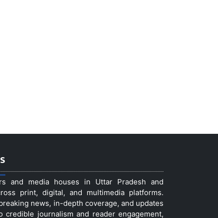
s
ers and media houses in Uttar Pradesh and
ss print, digital, and multimedia platforms.
t breaking news, in-depth coverage, and updates
to credible journalism and reader engagement,