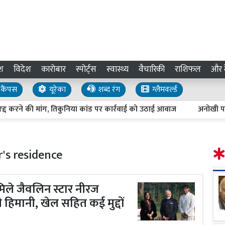
श
विदेश
कारोबार
स्पोर्ट्स
स्वास्थ्य
वैचारिकी
राशिफल
और द
कैंपस
यूरेका
शब्द रंग
ग्लैमवर्ल्ड
 की मांग, तिकुनिया कांड पर कार्रवाई को उठाई आवाज
अनोखी परंपरा : ला 
's residence
मिले जैवलिन स्टार नीरज
ी हिमानी, खेल सहित कई मुद्दों