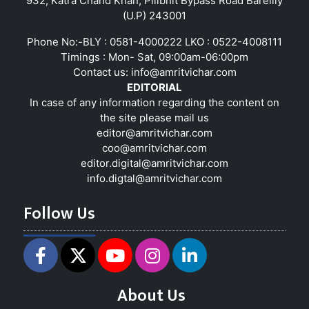
932, Katra Chand Khan, Pilibhit Bypass Road Bareilly
(U.P) 243001
Phone No:-BLY : 0581-4000222 LKO : 0522-4008111
Timings : Mon- Sat, 09:00am-06:00pm
Contact us:
info@amritvichar.com
EDITORIAL
In case of any information regarding the content on
the site please mail us
editor@amritvichar.com
coo@amritvichar.com
editor.digital@amritvichar.com
info.digtal@amritvichar.com
Follow Us
About Us