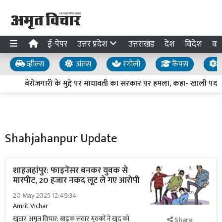
ई-पेपर
उत्तर प्रदेश
उत्तराखंड
देश
विदेश
का
व्हील्स
अंतस
रंगोली
कैंपस
य
बेरोजगारी के मुद्दे पर मायावती का सरकार पर हमला, कहा- खाली पद भरें, भर
Shahjahanpur Update
शाहजहांपुर: फाइनेंसर बनकर युवक से
मारपीट, 20 हजार नकद लूट ले गए आरोपी
20 May 2025 12:49:34
Amrit Vichar
खुटार, अमृत विचार: बाइक सवार युवकों ने खुद को
Share